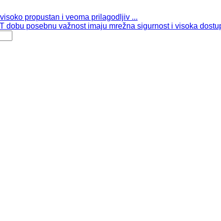
isoko propustan i veoma prilagodljiv ...
 dobu posebnu važnost imaju mrežna sigurnost i visoka dostup