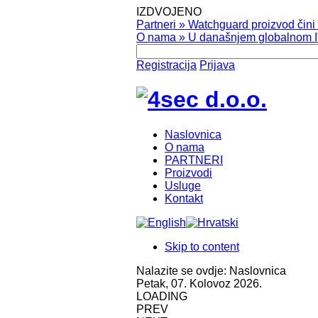
IZDVOJENO
Partneri
»
Watchguard proizvod čini v
O nama
»
U današnjem globalnom IT
Registracija
Prijava
Naslovnica
O nama
PARTNERI
Proizvodi
Usluge
Kontakt
Skip to content
Nalazite se ovdje:
Naslovnica
Petak, 07. Kolovoz 2026.
LOADING
PREV