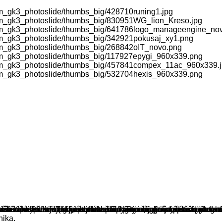
m_gk3_photoslide/thumbs_big/428710runing1.jpg
om_gk3_photoslide/thumbs_big/830951WG_lion_Kreso.jpg
com_gk3_photoslide/thumbs_big/641786logo_manageengine_no
om_gk3_photoslide/thumbs_big/342921pokusaj_xy1.png
om_gk3_photoslide/thumbs_big/268842oIT_novo.png
om_gk3_photoslide/thumbs_big/117927epygi_960x339.png
com_gk3_photoslide/thumbs_big/457841compex_11ac_960x339.
om_gk3_photoslide/thumbs_big/532704hexis_960x339.png
lužbi novih tehnologija pronalazimo IT rješenja koja stvaraju d
bilnošću proizvoda, „best-of-breed tehnologijom“, izvrsnoj ce
a Vam 90% funkcionalnosti četiri najveća proizvođača nadzorn
ma i korisnicima da iskoriste puni potencijal mobilnosti, prenos
ičke aktivnosti i jedina softverska kompanija koja pruža prilagođ
novca za dobivenu funkcionalnost Epygi svakako predstavlja tehn
žičnih rješenja (uključujući radio kartice, matične ploče i antene
enost poslovne IT infrastrukture alatima i mogućnošću da detektir
nika.