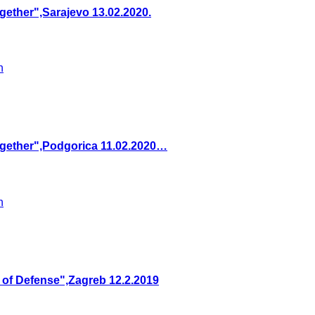
gether",Sarajevo 13.02.2020.
ogether",Podgorica 11.02.2020…
 of Defense",Zagreb 12.2.2019