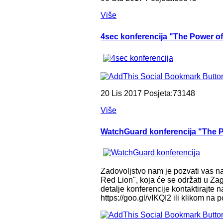
Više
4sec konferencija "The Power o
20 Lis 2017 Posjeta:73148
Više
WatchGuard konferencija "The P
Zadovoljstvo nam je pozvati vas n
Red Lion", koja će se održati u Za
detalje konferencije kontaktirajte n
https://goo.gl/vIKQI2 ili klikom na 