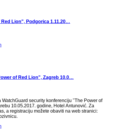
f Red Lion", Podgorica 1.11.20…
ower of Red Lion", Zagreb 10.0…
a WatchGuard security konferenciju "The Power of
grebu 10.05.2017. godine, Hotel Antunović. Za
as, a registraciju možete obaviti na web stranici:
pozivnicu.