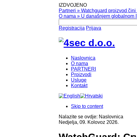
IZDVOJENO
Partneri
»
Watchguard proizvod čini v
O nama
»
U današnjem globalnom IT
Registracija
Prijava
Naslovnica
O nama
PARTNERI
Proizvodi
Usluge
Kontakt
Skip to content
Nalazite se ovdje:
Naslovnica
Nedjelja, 09. Kolovoz 2026.