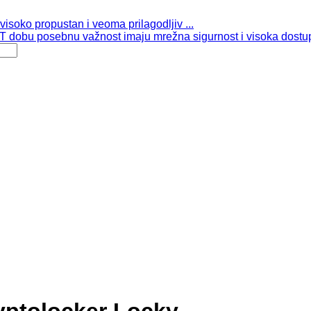
isoko propustan i veoma prilagodljiv ...
 dobu posebnu važnost imaju mrežna sigurnost i visoka dostup