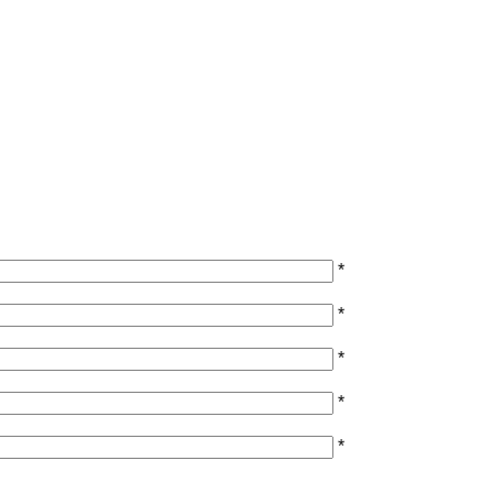
*
*
*
*
*