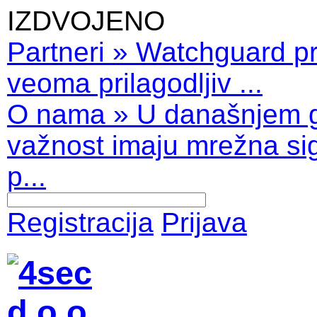
IZDVOJENO
Partneri
»
Watchguard pro
veoma prilagodljiv ...
O nama
»
U današnjem 
važnost imaju mrežna sig
p...
Registracija
Prijava