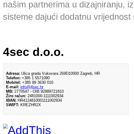
našim partnerima u dizajniranju, iz
sisteme dajući dodatnu vrijednost n
4sec d.o.o.
Adresa:
Ulica grada Vukovara 269D10000 Zagreb, HR
Telefon:
+385 1 5571090
Mobitel:
+385 99 3630 010
E-mail:
info@4sec.hr
MB:
2770547 - OIB:92889721810
Žiro račun:
2481000-1111002934
IBAN:
HR4124810001111002934
SWIFT:
KREZHR2X