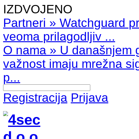
IZDVOJENO
Partneri
»
Watchguard pro
veoma prilagodljiv ...
O nama
»
U današnjem 
važnost imaju mrežna sig
p...
Registracija
Prijava