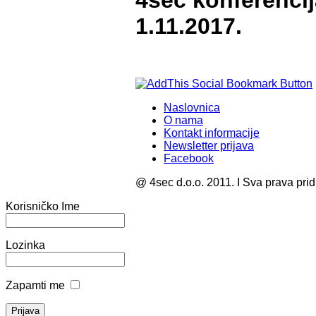
4sec konferenci
1.11.2017.
Naslovnica
O nama
Kontakt informacije
Newsletter prijava
Facebook
@ 4sec d.o.o. 2011. I Sva prava pri
Korisničko Ime
Lozinka
Zapamti me