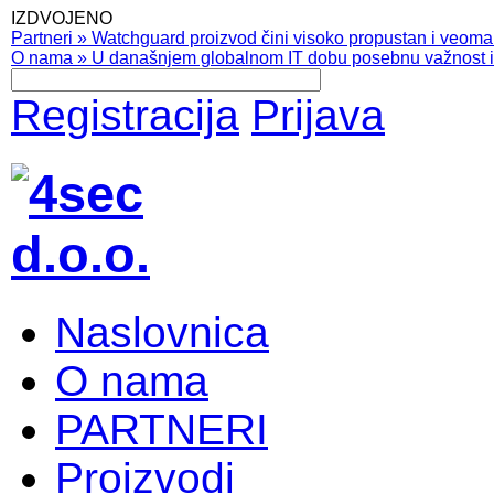
IZDVOJENO
Partneri
»
Watchguard proizvod čini visoko propustan i veoma pr
O nama
»
U današnjem globalnom IT dobu posebnu važnost ima
Registracija
Prijava
Naslovnica
O nama
PARTNERI
Proizvodi