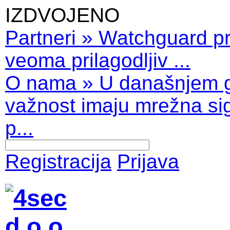
IZDVOJENO
Partneri
»
Watchguard pro
veoma prilagodljiv ...
O nama
»
U današnjem 
važnost imaju mrežna sig
p...
Registracija
Prijava