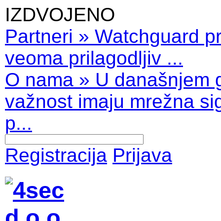
IZDVOJENO
Partneri
»
Watchguard pro
veoma prilagodljiv ...
O nama
»
U današnjem 
važnost imaju mrežna sig
p...
Registracija
Prijava