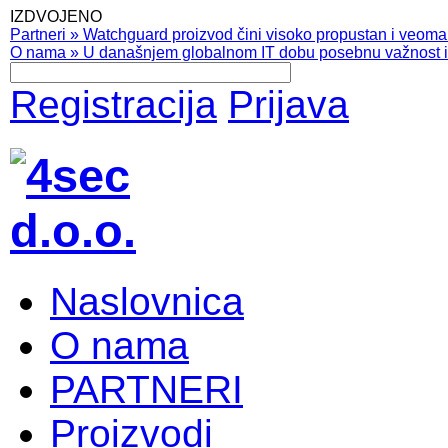
IZDVOJENO
Partneri
»
Watchguard proizvod čini visoko propustan i veoma pr
O nama
»
U današnjem globalnom IT dobu posebnu važnost ima
Registracija
Prijava
Naslovnica
O nama
PARTNERI
Proizvodi