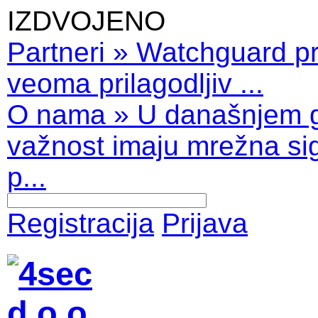
IZDVOJENO
Partneri
»
Watchguard pro
veoma prilagodljiv ...
O nama
»
U današnjem 
važnost imaju mrežna sig
p...
Registracija
Prijava