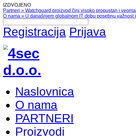
IZDVOJENO
Partneri
»
Watchguard proizvod čini visoko propustan i veoma pr
O nama
»
U današnjem globalnom IT dobu posebnu važnost ima
Registracija
Prijava
Naslovnica
O nama
PARTNERI
Proizvodi