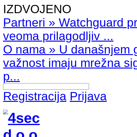
IZDVOJENO
Partneri
»
Watchguard pro
veoma prilagodljiv ...
O nama
»
U današnjem 
važnost imaju mrežna sig
p...
Registracija
Prijava