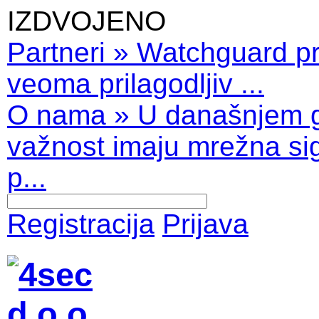
IZDVOJENO
Partneri
»
Watchguard pro
veoma prilagodljiv ...
O nama
»
U današnjem 
važnost imaju mrežna sig
p...
Registracija
Prijava