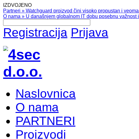
IZDVOJENO
Partneri
»
Watchguard proizvod čini visoko propustan i veoma pr
O nama
»
U današnjem globalnom IT dobu posebnu važnost ima
Registracija
Prijava
Naslovnica
O nama
PARTNERI
Proizvodi