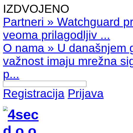
IZDVOJENO
Partneri
»
Watchguard pro
veoma prilagodljiv ...
O nama
»
U današnjem 
važnost imaju mrežna sig
p...
Registracija
Prijava