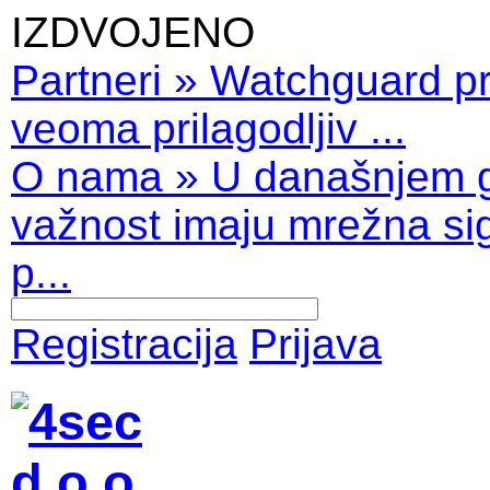
IZDVOJENO
Partneri
»
Watchguard pro
veoma prilagodljiv ...
O nama
»
U današnjem 
važnost imaju mrežna sig
p...
Registracija
Prijava