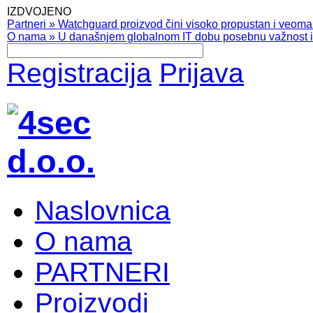
IZDVOJENO
Partneri
»
Watchguard proizvod čini visoko propustan i veoma pr
O nama
»
U današnjem globalnom IT dobu posebnu važnost ima
Registracija
Prijava
Naslovnica
O nama
PARTNERI
Proizvodi