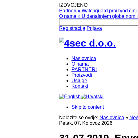
IZDVOJENO
Partneri
»
Watchguard proizvod čini v
O nama
»
U današnjem globalnom IT
Registracija
Prijava
Naslovnica
O nama
PARTNERI
Proizvodi
Usluge
Kontakt
Skip to content
Nalazite se ovdje:
Naslovnica
»
New
Petak, 07. Kolovoz 2026.