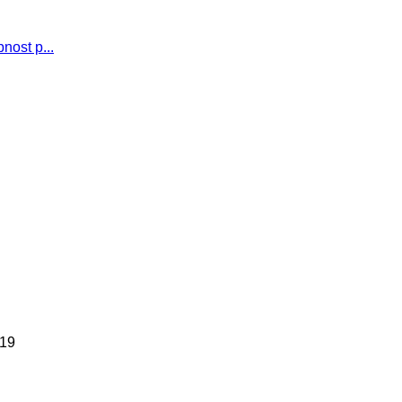
nost p...
019