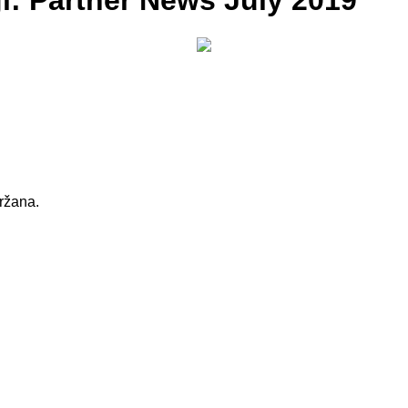
i: Partner News July 2019
držana.