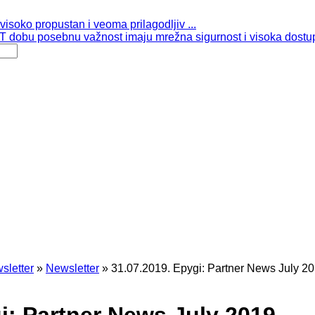
isoko propustan i veoma prilagodljiv ...
 dobu posebnu važnost imaju mrežna sigurnost i visoka dostup
sletter
»
Newsletter
»
31.07.2019. Epygi: Partner News July 2