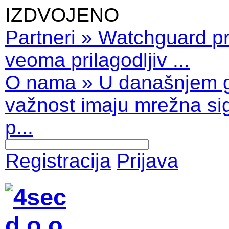
IZDVOJENO
Partneri
»
Watchguard pro
veoma prilagodljiv ...
O nama
»
U današnjem 
važnost imaju mrežna sig
p...
Registracija
Prijava