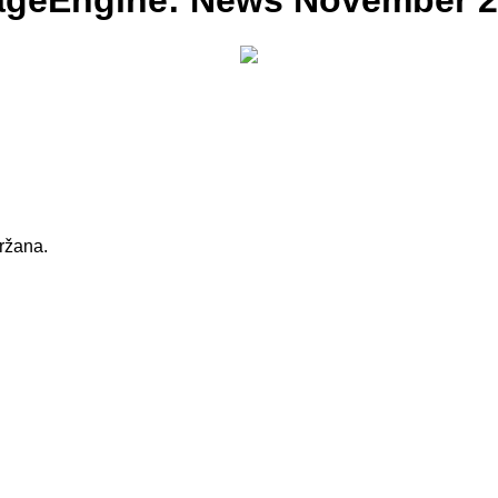
nageEngine: News November 
držana.