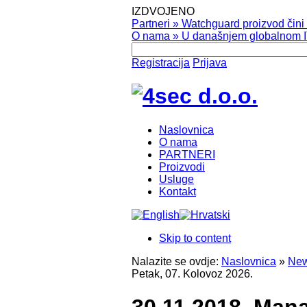
IZDVOJENO
Partneri
»
Watchguard proizvod čini v
O nama
»
U današnjem globalnom IT
Registracija
Prijava
Naslovnica
O nama
PARTNERI
Proizvodi
Usluge
Kontakt
Skip to content
Nalazite se ovdje:
Naslovnica
»
New
Petak, 07. Kolovoz 2026.