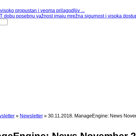
isoko propustan i veoma prilagodljiv ...
 dobu posebnu važnost imaju mrežna sigurnost i visoka dostup
sletter
»
Newsletter
»
30.11.2018. ManageEngine: News Nove