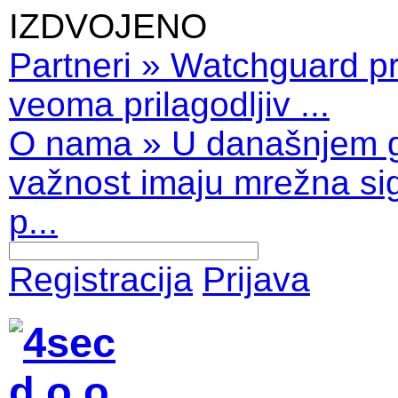
IZDVOJENO
Partneri
»
Watchguard pro
veoma prilagodljiv ...
O nama
»
U današnjem 
važnost imaju mrežna sig
p...
Registracija
Prijava