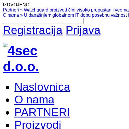
IZDVOJENO
Partneri
»
Watchguard proizvod čini visoko propustan i veoma pr
O nama
»
U današnjem globalnom IT dobu posebnu važnost ima
Registracija
Prijava
Naslovnica
O nama
PARTNERI
Proizvodi