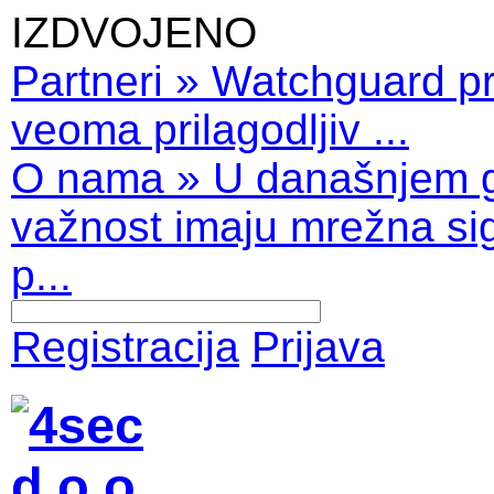
IZDVOJENO
Partneri
»
Watchguard pro
veoma prilagodljiv ...
O nama
»
U današnjem 
važnost imaju mrežna sig
p...
Registracija
Prijava