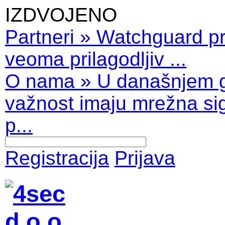
IZDVOJENO
Partneri
»
Watchguard pro
veoma prilagodljiv ...
O nama
»
U današnjem 
važnost imaju mrežna sig
p...
Registracija
Prijava