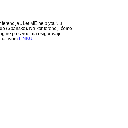
ferencija „ Let ME help you“, u
reb (Špansko).
Na konferenciji ćemo
ngine proizvodima osiguravaju
ti na ovom
LINKU
.