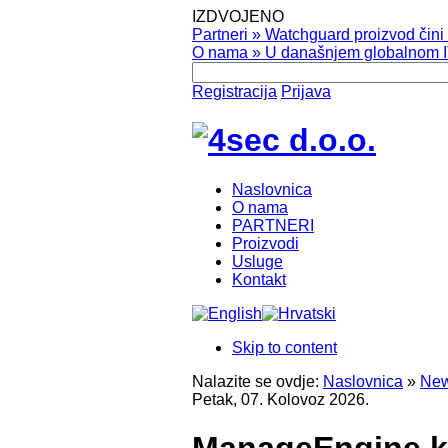
IZDVOJENO
Partneri
»
Watchguard proizvod čini v
O nama
»
U današnjem globalnom IT
Registracija
Prijava
Naslovnica
O nama
PARTNERI
Proizvodi
Usluge
Kontakt
Skip to content
Nalazite se ovdje:
Naslovnica
»
New
Petak, 07. Kolovoz 2026.