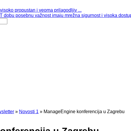
isoko propustan i veoma prilagodljiv ...
 dobu posebnu važnost imaju mrežna sigurnost i visoka dostup
sletter
»
Novosti 1
»
ManageEngine konferencija u Zagrebu