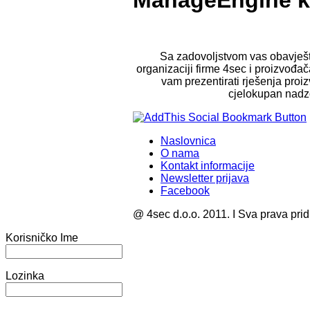
ManageEngine ko
Sa zadovoljstvom vas obavješta
organizaciji firme 4sec i proizvođ
vam prezentirati rješenja pr
cjelokupan nadzo
Naslovnica
O nama
Kontakt informacije
Newsletter prijava
Facebook
@ 4sec d.o.o. 2011. I Sva prava pri
Korisničko Ime
Lozinka