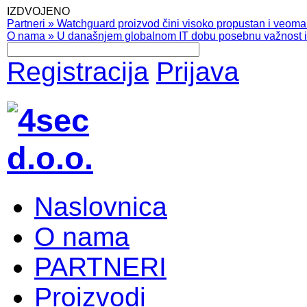
IZDVOJENO
Partneri
»
Watchguard proizvod čini visoko propustan i veoma pr
O nama
»
U današnjem globalnom IT dobu posebnu važnost ima
Registracija
Prijava
Naslovnica
O nama
PARTNERI
Proizvodi