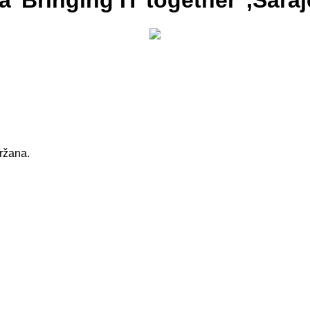
a"Bringing IT together",Saraj
držana.