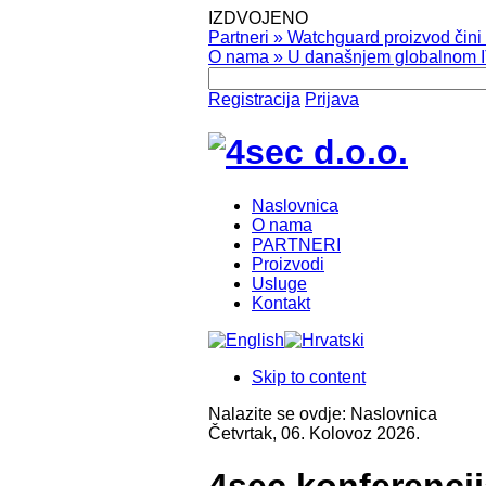
IZDVOJENO
Partneri
»
Watchguard proizvod čini v
O nama
»
U današnjem globalnom IT
Registracija
Prijava
Naslovnica
O nama
PARTNERI
Proizvodi
Usluge
Kontakt
Skip to content
Nalazite se ovdje:
Naslovnica
Četvrtak, 06. Kolovoz 2026.