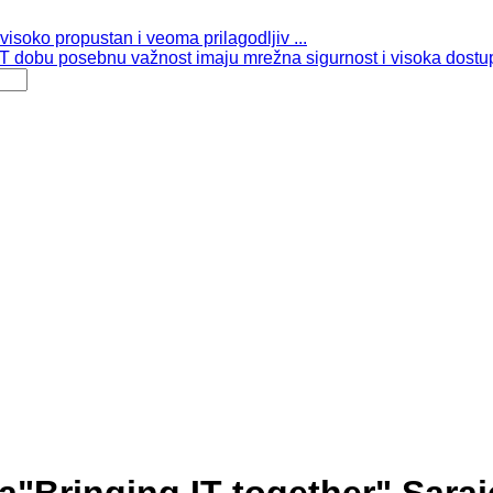
isoko propustan i veoma prilagodljiv ...
 dobu posebnu važnost imaju mrežna sigurnost i visoka dostup