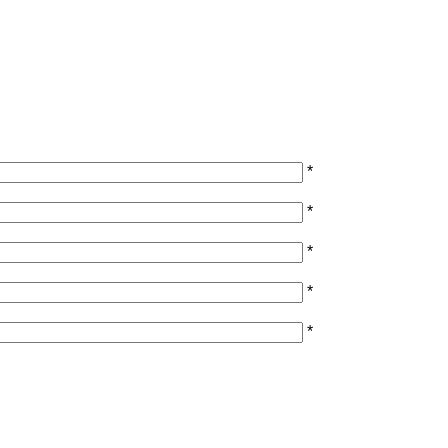
*
*
*
*
*