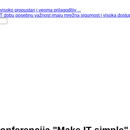
isoko propustan i veoma prilagodljiv ...
 dobu posebnu važnost imaju mrežna sigurnost i visoka dostup