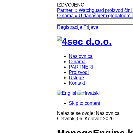
IZDVOJENO
Partneri
»
Watchguard proizvod čini v
O nama
»
U današnjem globalnom IT
Registracija
Prijava
Naslovnica
O nama
PARTNERI
Proizvodi
Usluge
Kontakt
Skip to content
Nalazite se ovdje:
Naslovnica
Četvrtak, 06. Kolovoz 2026.