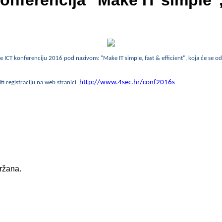
nferencija "Make IT simple"
ICT konferenciju 2016 pod nazivom: "Make IT simple, fast & efficient", koja će se od
http://www.4sec.hr/conf2016s
ti registraciju na web stranici:
držana.