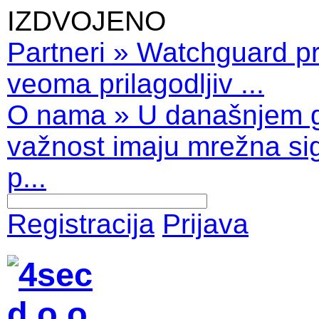
IZDVOJENO
Partneri
»
Watchguard pro
veoma prilagodljiv ...
O nama
»
U današnjem 
važnost imaju mrežna sig
p...
Registracija
Prijava