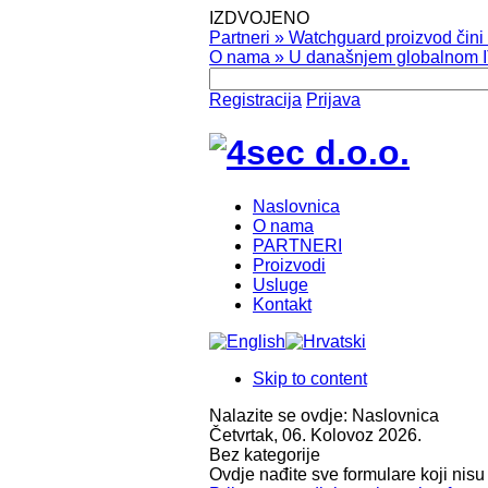
IZDVOJENO
Partneri
»
Watchguard proizvod čini v
O nama
»
U današnjem globalnom IT
Registracija
Prijava
Naslovnica
O nama
PARTNERI
Proizvodi
Usluge
Kontakt
Skip to content
Nalazite se ovdje:
Naslovnica
Četvrtak, 06. Kolovoz 2026.
Bez kategorije
Ovdje nađite sve formulare koji nisu