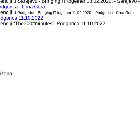
enciji u Sarajevu - Bringing IT together 13.02.2020. - Sarajevo
Podgorica - Crna Gora
enciji u
Podgorici
- Bringing IT together 11.02.2020. - Podgorica - Crna Gora
odgorica 11.10.2022
erenciji “The300#minutes”, Podgorica 11.10.2022
držana.