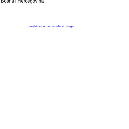
 - Bosna i Hercegovina
mad4media
user interface design