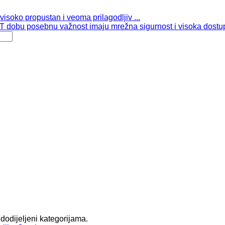
isoko propustan i veoma prilagodljiv ...
 dobu posebnu važnost imaju mrežna sigurnost i visoka dostup
 dodijeljeni kategorijama.