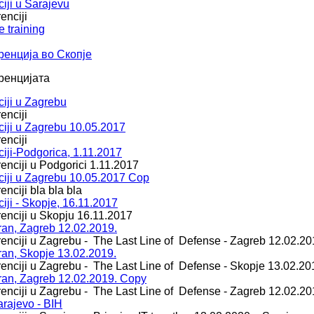
iji u Sarajevu
enciji
e training
ренција во Скопје
ренцијата
ciji u Zagrebu
enciji
ciji u Zagrebu 10.05.2017
enciji
ciji-Podgorica, 1.11.2017
enciji u Podgorici 1.11.2017
nciji u Zagrebu 10.05.2017 Cop
nciji bla bla bla
iji - Skopje, 16.11.2017
renciji u Skopju 16.11.2017
ran, Zagreb 12.02.2019.
renciji u Zagrebu - The Last Line of Defense - Zagreb 12.02.20
ran, Skopje 13.02.2019.
renciji u Zagrebu - The Last Line of Defense - Skopje 13.02.20
ran, Zagreb 12.02.2019. Copy
renciji u Zagrebu - The Last Line of Defense - Zagreb 12.02.20
arajevo - BIH