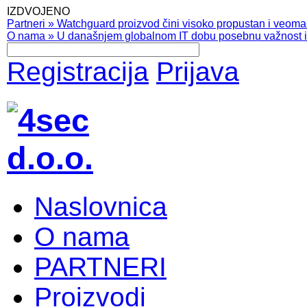
IZDVOJENO
Partneri
»
Watchguard proizvod čini visoko propustan i veoma pr
O nama
»
U današnjem globalnom IT dobu posebnu važnost ima
Registracija
Prijava
Naslovnica
O nama
PARTNERI
Proizvodi