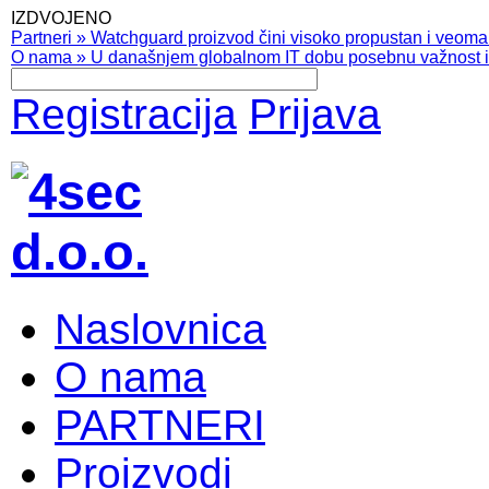
IZDVOJENO
Partneri
»
Watchguard proizvod čini visoko propustan i veoma pr
O nama
»
U današnjem globalnom IT dobu posebnu važnost ima
Registracija
Prijava
Naslovnica
O nama
PARTNERI
Proizvodi