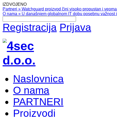
IZDVOJENO
Partneri
»
Watchguard proizvod čini visoko propustan i veoma pr
O nama
»
U današnjem globalnom IT dobu posebnu važnost ima
Registracija
Prijava
Naslovnica
O nama
PARTNERI
Proizvodi