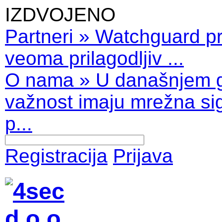
IZDVOJENO
Partneri
»
Watchguard pro
veoma prilagodljiv ...
O nama
»
U današnjem 
važnost imaju mrežna sig
p...
Registracija
Prijava