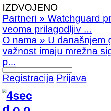
IZDVOJENO
Partneri
»
Watchguard pro
veoma prilagodljiv ...
O nama
»
U današnjem 
važnost imaju mrežna sig
p...
Registracija
Prijava