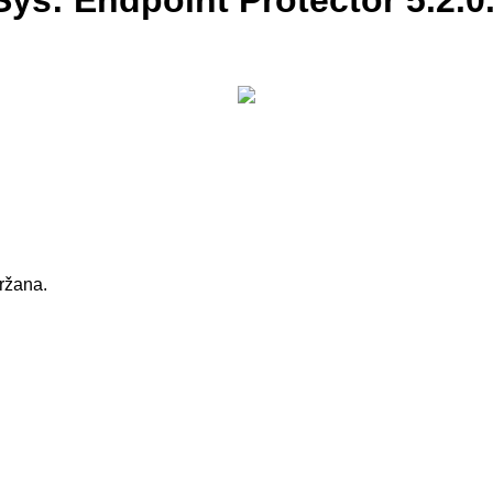
ys: Endpoint Protector 5.2.0.
držana.