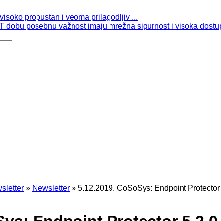
isoko propustan i veoma prilagodljiv ...
 dobu posebnu važnost imaju mrežna sigurnost i visoka dostup
sletter
»
Newsletter
»
5.12.2019. CoSoSys: Endpoint Protector