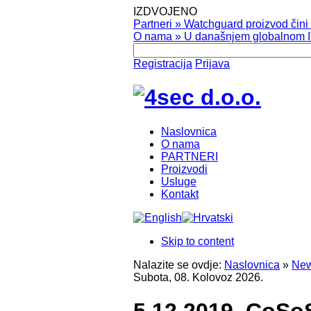
IZDVOJENO
Partneri
»
Watchguard proizvod čini v
O nama
»
U današnjem globalnom IT
Registracija
Prijava
Naslovnica
O nama
PARTNERI
Proizvodi
Usluge
Kontakt
Skip to content
Nalazite se ovdje:
Naslovnica
»
New
Subota, 08. Kolovoz 2026.