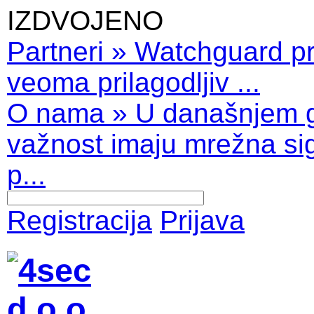
IZDVOJENO
Partneri
»
Watchguard pro
veoma prilagodljiv ...
O nama
»
U današnjem 
važnost imaju mrežna sig
p...
Registracija
Prijava