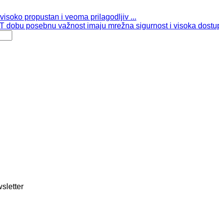
isoko propustan i veoma prilagodljiv ...
 dobu posebnu važnost imaju mrežna sigurnost i visoka dostup
sletter