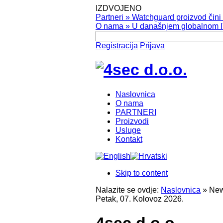
IZDVOJENO
Partneri
»
Watchguard proizvod čini v
O nama
»
U današnjem globalnom IT
Registracija
Prijava
Naslovnica
O nama
PARTNERI
Proizvodi
Usluge
Kontakt
Skip to content
Nalazite se ovdje:
Naslovnica
»
New
Petak, 07. Kolovoz 2026.