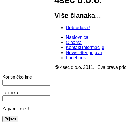
4sec d.o.o.
Više članaka...
Dobrodošli !
Naslovnica
O nama
Kontakt informacije
Newsletter prijava
Facebook
@ 4sec d.o.o. 2011. I Sva prava pri
Korisničko Ime
Lozinka
Zapamti me