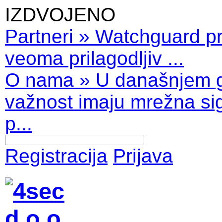
IZDVOJENO
Partneri
»
Watchguard pro
veoma prilagodljiv ...
O nama
»
U današnjem 
važnost imaju mrežna sig
p...
Registracija
Prijava