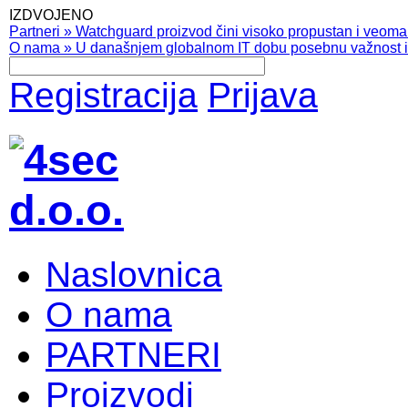
IZDVOJENO
Partneri
»
Watchguard proizvod čini visoko propustan i veoma pr
O nama
»
U današnjem globalnom IT dobu posebnu važnost ima
Registracija
Prijava
Naslovnica
O nama
PARTNERI
Proizvodi