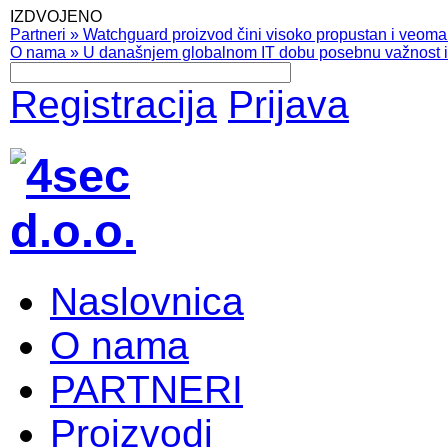
IZDVOJENO
Partneri
»
Watchguard proizvod čini visoko propustan i veoma pr
O nama
»
U današnjem globalnom IT dobu posebnu važnost ima
Registracija
Prijava
Naslovnica
O nama
PARTNERI
Proizvodi