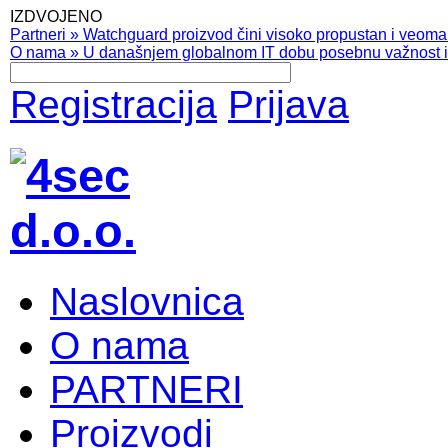
IZDVOJENO
Partneri
»
Watchguard proizvod čini visoko propustan i veoma pr
O nama
»
U današnjem globalnom IT dobu posebnu važnost ima
Registracija
Prijava
Naslovnica
O nama
PARTNERI
Proizvodi