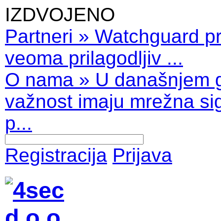
IZDVOJENO
Partneri
»
Watchguard pro
veoma prilagodljiv ...
O nama
»
U današnjem 
važnost imaju mrežna sig
p...
Registracija
Prijava