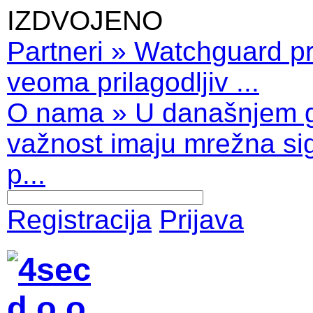
IZDVOJENO
Partneri
»
Watchguard pro
veoma prilagodljiv ...
O nama
»
U današnjem 
važnost imaju mrežna sig
p...
Registracija
Prijava