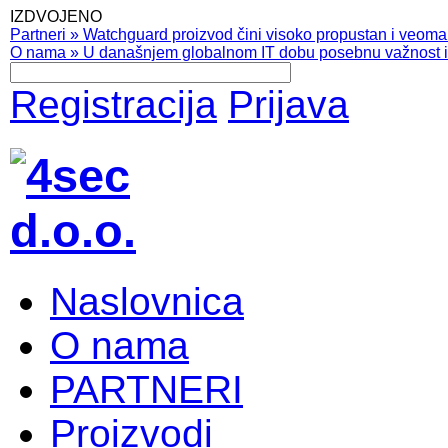
IZDVOJENO
Partneri
»
Watchguard proizvod čini visoko propustan i veoma pr
O nama
»
U današnjem globalnom IT dobu posebnu važnost ima
Registracija
Prijava
Naslovnica
O nama
PARTNERI
Proizvodi