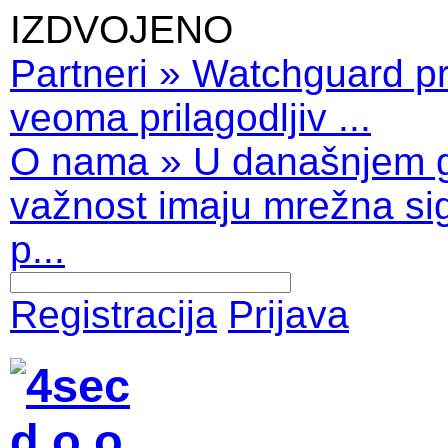
IZDVOJENO
Partneri
»
Watchguard pro
veoma prilagodljiv ...
O nama
»
U današnjem 
važnost imaju mrežna sig
p...
Registracija
Prijava