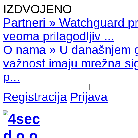
IZDVOJENO
Partneri
»
Watchguard pro
veoma prilagodljiv ...
O nama
»
U današnjem 
važnost imaju mrežna sig
p...
Registracija
Prijava