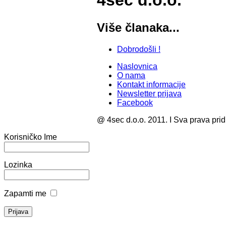
4sec d.o.o.
Više članaka...
Dobrodošli !
Naslovnica
O nama
Kontakt informacije
Newsletter prijava
Facebook
@ 4sec d.o.o. 2011. I Sva prava pri
Korisničko Ime
Lozinka
Zapamti me