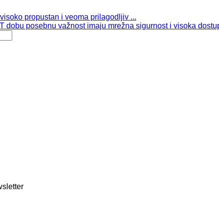
isoko propustan i veoma prilagodljiv ...
 dobu posebnu važnost imaju mrežna sigurnost i visoka dostup
sletter