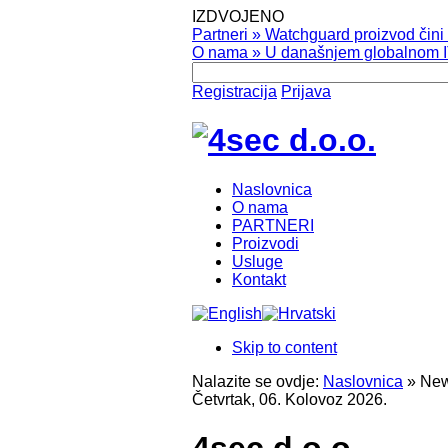
IZDVOJENO
Partneri
»
Watchguard proizvod čini v
O nama
»
U današnjem globalnom IT
Registracija
Prijava
Naslovnica
O nama
PARTNERI
Proizvodi
Usluge
Kontakt
Skip to content
Nalazite se ovdje:
Naslovnica
»
New
Četvrtak, 06. Kolovoz 2026.