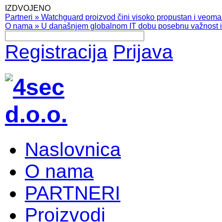
IZDVOJENO
Partneri
»
Watchguard proizvod čini visoko propustan i veoma pr
O nama
»
U današnjem globalnom IT dobu posebnu važnost ima
Registracija
Prijava
Naslovnica
O nama
PARTNERI
Proizvodi