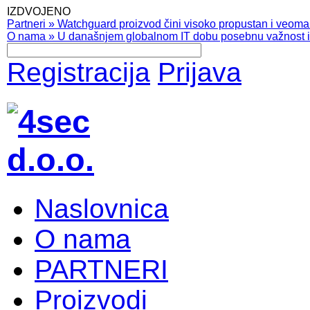
IZDVOJENO
Partneri
»
Watchguard proizvod čini visoko propustan i veoma pr
O nama
»
U današnjem globalnom IT dobu posebnu važnost ima
Registracija
Prijava
Naslovnica
O nama
PARTNERI
Proizvodi